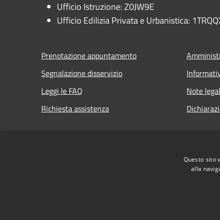
Ufficio Istruzione: Z0JW9E
Ufficio Edilizia Privata e Urbanistica: 1TRQQ
Prenotazione appuntamento
Amministr
Segnalazione disservizio
Informati
Leggi le FAQ
Note legal
Richiesta assistenza
Dichiarazi
Questo sito 
RSS
Accessibilità
Privacy
Cookie
Mappa de
alla navig