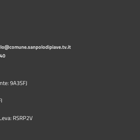
llo@comune.sanpolodipiave.tv.it
140
ente: 9A3SFJ
I
 - Leva: RSRP2V