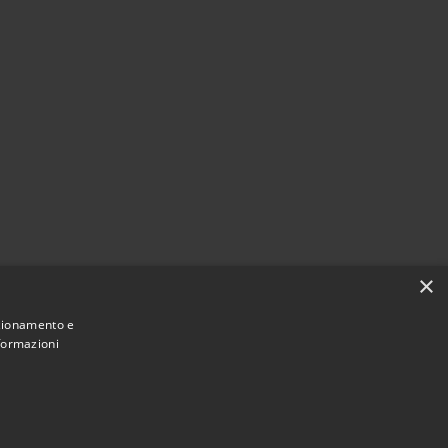
×
nzionamento e
Agire per la cittadinanza digitale
nformazioni