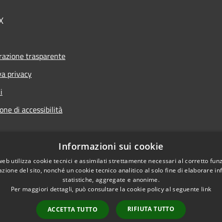
X
azione trasparente
va privacy
i
one di accessibilità
Informazioni sui cookie
web utilizza cookie tecnici e assimilati strettamente necessari al corretto fu
l sito
azione del sito, nonché un cookie tecnico analitico al solo fine di elaborare i
statistiche, aggregate e anonime.
Per maggiori dettagli, può consultare la cookie policy al seguente
link
RIFIUTA TUTTO
ACCETTA TUTTO