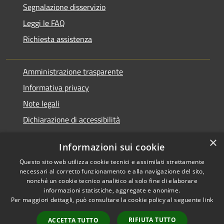
Segnalazione disservizio
Leggi le FAQ
Richiesta assistenza
Amministrazione trasparente
Informativa privacy
Note legali
Dichiarazione di accessibilità
×
Informazioni sui cookie
Questo sito web utilizza cookie tecnici e assimilati strettamente
RSS
Agire per la cittadinanza
necessari al corretto funzionamento e alla navigazione del sito,
Accessibilità
digitale
nonché un cookie tecnico analitico al solo fine di elaborare
informazioni statistiche, aggregate e anonime.
Privacy
Per maggiori dettagli, può consultare la cookie policy al seguente
link
Cookie
Mappa del sito
RIFIUTA TUTTO
ACCETTA TUTTO