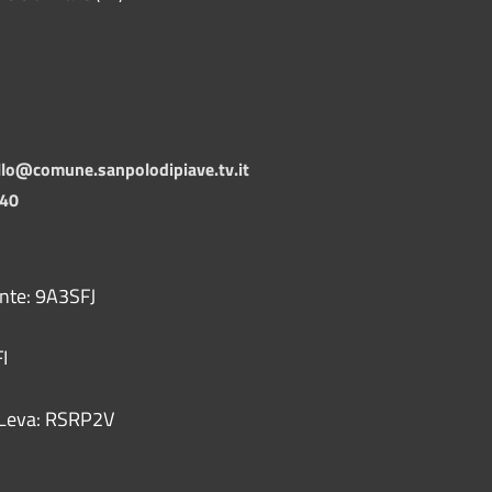
llo@comune.sanpolodipiave.tv.it
140
ente: 9A3SFJ
I
 - Leva: RSRP2V