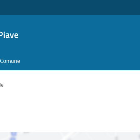
Piave
il Comune
le