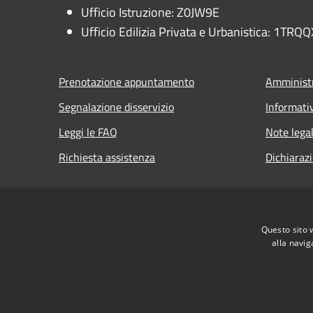
Ufficio Istruzione: Z0JW9E
Ufficio Edilizia Privata e Urbanistica: 1TRQQ
Prenotazione appuntamento
Amministr
Segnalazione disservizio
Informati
Leggi le FAQ
Note legal
Richiesta assistenza
Dichiarazi
Questo sito 
RSS
Accessibilità
Privacy
Cookie
Mappa de
alla navig