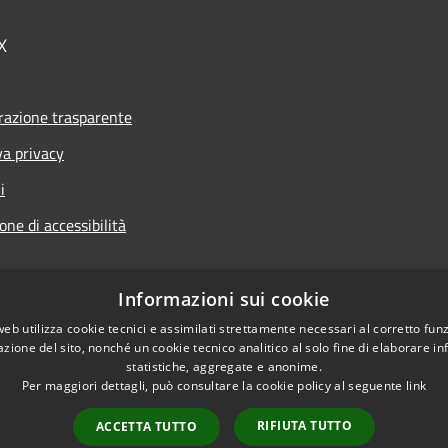
X
azione trasparente
va privacy
i
one di accessibilità
Informazioni sui cookie
web utilizza cookie tecnici e assimilati strettamente necessari al corretto fu
l sito
azione del sito, nonché un cookie tecnico analitico al solo fine di elaborare i
statistiche, aggregate e anonime.
Per maggiori dettagli, può consultare la cookie policy al seguente
link
RIFIUTA TUTTO
ACCETTA TUTTO