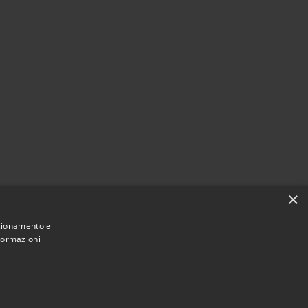
×
nzionamento e
Agire per la cittadinanza digitale
nformazioni