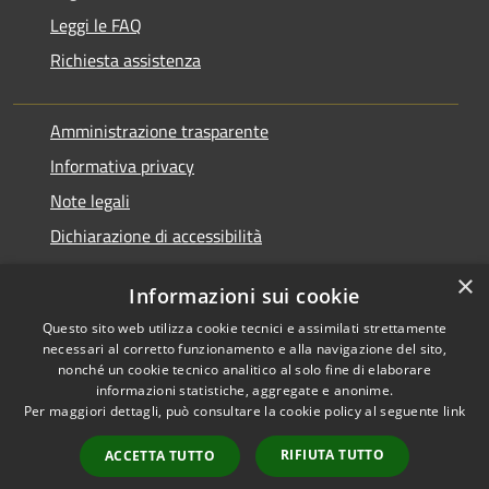
Leggi le FAQ
Richiesta assistenza
Amministrazione trasparente
Informativa privacy
Note legali
Dichiarazione di accessibilità
×
Informazioni sui cookie
Questo sito web utilizza cookie tecnici e assimilati strettamente
RSS
Agire per la cittadinanza
necessari al corretto funzionamento e alla navigazione del sito,
Accessibilità
digitale
nonché un cookie tecnico analitico al solo fine di elaborare
informazioni statistiche, aggregate e anonime.
Privacy
Per maggiori dettagli, può consultare la cookie policy al seguente
link
Cookie
Mappa del sito
RIFIUTA TUTTO
ACCETTA TUTTO